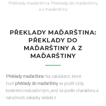
Překlady maďarština: Překlady do maďarštiny
a z maďarštiny
PŘEKLADY MAĎARŠTINA:
PŘEKLADY DO
MAĎARŠTINY A Z
MAĎARŠTINY
Překlady maďarština
: Na zakázkách, které
tvoří
překlady do maďarštiny
se podílí vždy
konkrétní realizační tým, jenž se podle charakteru a
náročnosti zakázky skládá z: