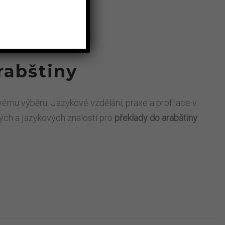
rabštiny
ivému výběru. Jazykové vzdělání, praxe a profilace v
ých a jazykových znalostí pro
překlady do arabštiny
.