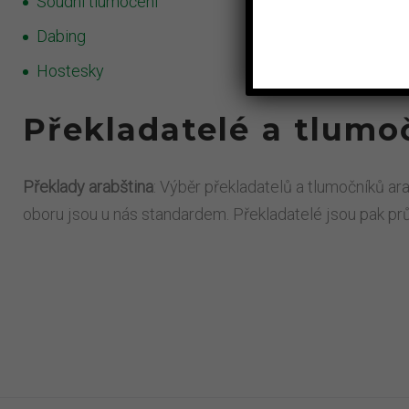
Soudní tlumočení
Dabing
Hostesky
Překladatelé a tlumoč
Překlady arabština
: Výběr překladatelů a tlumočníků ara
oboru jsou u nás standardem. Překladatelé jsou pak p