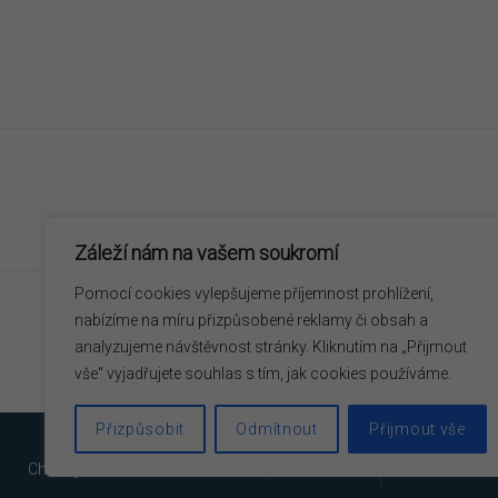
Záleží nám na vašem soukromí
Pomocí cookies vylepšujeme příjemnost prohlížení,
nabízíme na míru přizpůsobené reklamy či obsah a
analyzujeme návštěvnost stránky. Kliknutím na „Přijmout
vše“ vyjadřujete souhlas s tím, jak cookies používáme.
Přizpůsobit
Odmítnout
Přijmout vše
Chicory © 2026.
Skřivanova 9, 602 00 Brno
+420 603 113