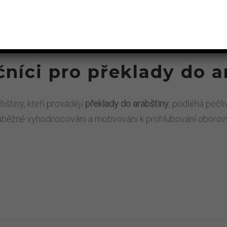
níci pro překlady do a
bštiny, kteří provádějí
překlady do arabštiny
, podléhá pečl
růběžně vyhodnocováni a motivováni k prohlubování oborov