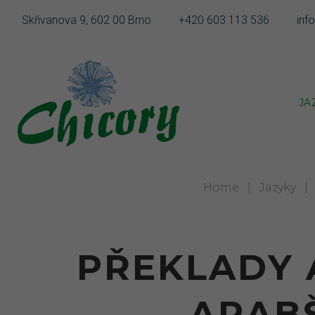
Skip
Skřivanova 9, 602 00 Brno
+420 603 113 536
inf
to
content
JA
Home
|
Jazyky
|
PŘEKLADY 
ARABŠ