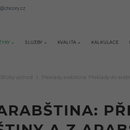
o@chicory.cz
ZYKY
SLUŽBY
KVALITA
KALKULACE
Blízký východ
|
Překlady arabština: Překlady do arabš
ARABŠTINA: P
TINY A Z ARAB