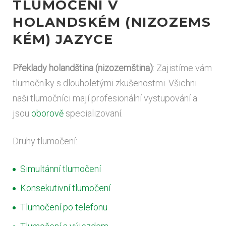
TLUMOČENÍ V
HOLANDSKÉM
(NIZOZEMS
KÉM
)
JAZYCE
Překlady holandština (nizozemština)
: Zajistíme vám
tlumočníky s dlouholetými zkušenostmi. Všichni
naši tlumočníci mají profesionální vystupování a
jsou
oborově
specializovaní.
Druhy tlumočení:
Simultánní tlumočení
Konsekutivní tlumočení
Tlumočení po telefonu