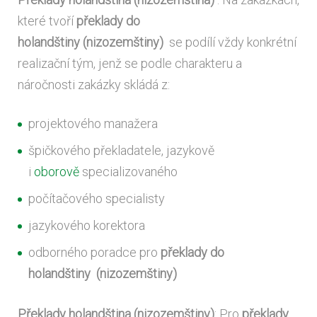
které tvoří
překlady do
holandštiny (nizozemštiny)
se podílí vždy konkrétní
realizační tým, jenž se podle charakteru a
náročnosti zakázky skládá z:
projektového manažera
špičkového překladatele, jazykově
i
oborově
specializovaného
počítačového specialisty
jazykového korektora
odborného poradce pro
překlady do
holandštiny (nizozemštiny)
Překlady holandština (nizozemštiny)
: Pro
překlady