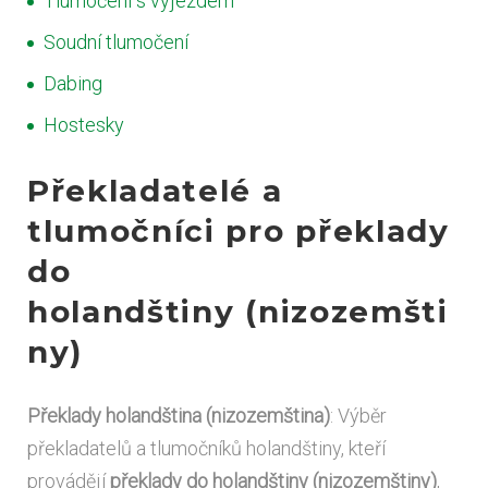
Tlumočení s výjezdem
Soudní tlumočení
Dabing
Hostesky
Překladatelé a
tlumočníci pro překlady
do
holandštiny
(nizozemšti
ny)
Překlady holandština (nizozemština)
: Výběr
překladatelů a tlumočníků holandštiny, kteří
provádějí
překlady do holandštiny (nizozemštiny)
,