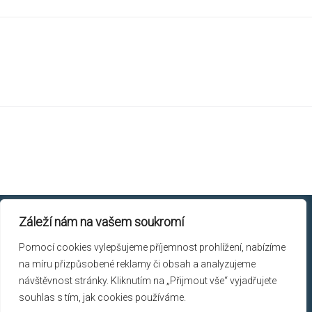
Záleží nám na vašem soukromí
Chicory © 2026.
Pomocí cookies vylepšujeme příjemnost prohlížení, nabízíme
Skřivanova 9, 602 00 Brno
na míru přizpůsobené reklamy či obsah a analyzujeme
+420 603 113 536
návštěvnost stránky. Kliknutím na „Přijmout vše“ vyjadřujete
souhlas s tím, jak cookies používáme.
info@chicory.cz