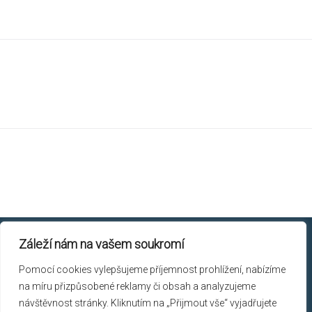
Záleží nám na vašem soukromí
Chicory © 2026.
Pomocí cookies vylepšujeme příjemnost prohlížení, nabízíme
Skřivanova 9, 602 00 Brno
na míru přizpůsobené reklamy či obsah a analyzujeme
+420 603 113 536
návštěvnost stránky. Kliknutím na „Přijmout vše“ vyjadřujete