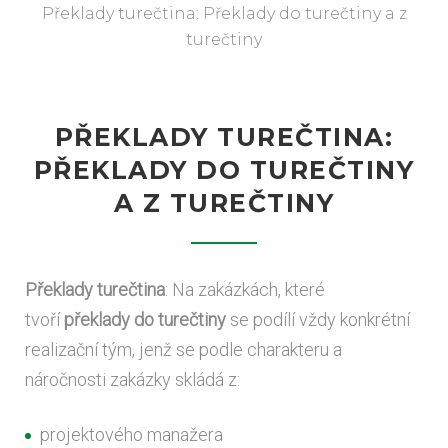
Překlady turečtina: Překlady do turečtiny a z
turečtiny
PŘEKLADY TUREČTINA:
PŘEKLADY DO TUREČTINY
A Z TUREČTINY
Překlady turečtina
: Na zakázkách, které
tvoří
překlady do turečtiny
se podílí vždy konkrétní
realizační tým, jenž se podle charakteru a
náročnosti zakázky skládá z:
projektového manažera