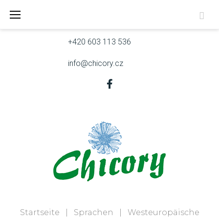
Zum
Skřivanova 9, 602 00 Brno
Inhalt
springen
+420 603 113 536
info@chicory.cz
Facebook
Startseite
|
Sprachen
|
Westeuropäische