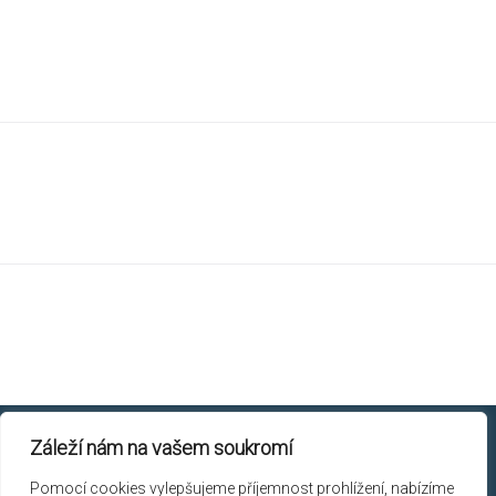
Záleží nám na vašem soukromí
Chicory © 2026.
Pomocí cookies vylepšujeme příjemnost prohlížení, nabízíme