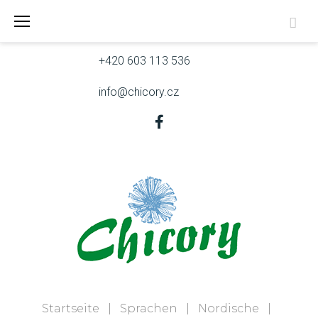
Zum
Skřivanova 9, 602 00 Brno
Inhalt
springen
+420 603 113 536
info@chicory.cz
Facebook
Startseite
|
Sprachen
|
Nordische
|