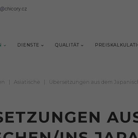
o@chicory.cz
N
DIENSTE
QUALITÄT
PREISKALKULAT
en
|
Asiatische
|
Übersetzungen aus dem Japanisc
SETZUNGEN AU
SCHEN/INS JAP