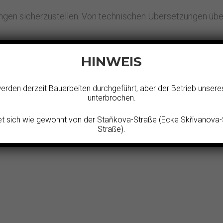
zungen sicherzustellen. Von technischen Übersetzungen üb
HINWEIS
N:
den derzeit Bauarbeiten durchgeführt, aber der Betrieb unseres 
unterbrochen.
et sich wie gewohnt von der Staňkova-Straße (Ecke Skřivanova
Straße).