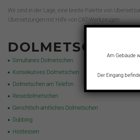
Wir sind in der Lage, eine breite Palette von Überset
Übersetzungen mit Hilfe von CAT-Werkzeugen.
DOLMETSCHARTE
Am Gebäude wer
Simultanes Dolmetschen
Konsekutives Dolmetschen
Der Eingang befind
Dolmetschen am Telefon
Reisedolmetschen
Gerichtlich-amtliches Dolmetschen
Dubbing
Hostessen