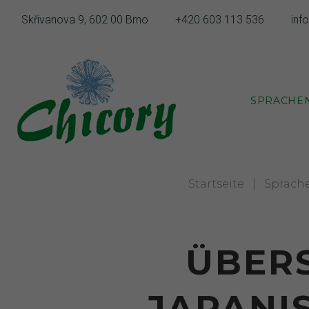
Zum
Skřivanova 9, 602 00 Brno
+420 603 113 536
inf
Inhalt
springen
SPRACHE
Startseite
|
Sprach
ÜBER
JAPANI