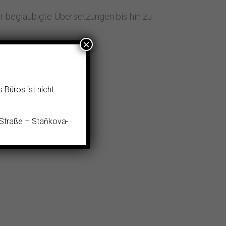
er beglaubigte Übersetzungen bis hin zu
×
Büros ist nicht
-Straße – Staňkova-